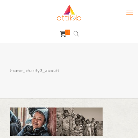
0
home_charity2_about1