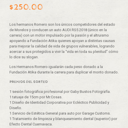
$
250.00
Los hermanos Romero son los únicos competidores del estado
de Morelos y conducen un auto AUDI RS5 2018 (único en la
carrera) con un motor impulsado por la pasión y el altruismo
apoyando a Fundación Atika quienes apoyan a distintas causas
para mejorar la calidad de vida de grupos vulnerables, logrando
acercar a sus protegidos a vivir la “vida en toda su plenitud” cómo
lo dice su slogan.
Los Hermanos Romero igualarán cada peso donado a la
Fundación Atika durante la carrera para duplicar el monto donado.
PREMIOS DEL SORTEO
1 sesión fotográfica profesional por Gaby Bustos Fotografía.
1 tatuaje de 15cm por Mr.Cosas.
1 Diseño de Identidad Corporativa por Ecléctico Publicidad y
Diseño.
1 Servicio de Estética General para auto por Garage Customs.
1 Tratamiento de limpieza y blanqueamiento dental (superior) por
Efecto Dental Cuernavaca.