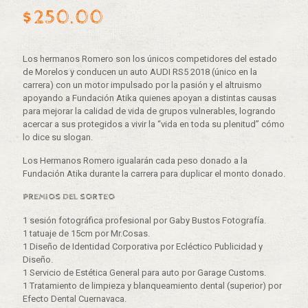
$
250.00
Los hermanos Romero son los únicos competidores del estado
de Morelos y conducen un auto AUDI RS5 2018 (único en la
carrera) con un motor impulsado por la pasión y el altruismo
apoyando a Fundación Atika quienes apoyan a distintas causas
para mejorar la calidad de vida de grupos vulnerables, logrando
acercar a sus protegidos a vivir la “vida en toda su plenitud” cómo
lo dice su slogan.
Los Hermanos Romero igualarán cada peso donado a la
Fundación Atika durante la carrera para duplicar el monto donado.
PREMIOS DEL SORTEO
1 sesión fotográfica profesional por Gaby Bustos Fotografía.
1 tatuaje de 15cm por Mr.Cosas.
1 Diseño de Identidad Corporativa por Ecléctico Publicidad y
Diseño.
1 Servicio de Estética General para auto por Garage Customs.
1 Tratamiento de limpieza y blanqueamiento dental (superior) por
Efecto Dental Cuernavaca.