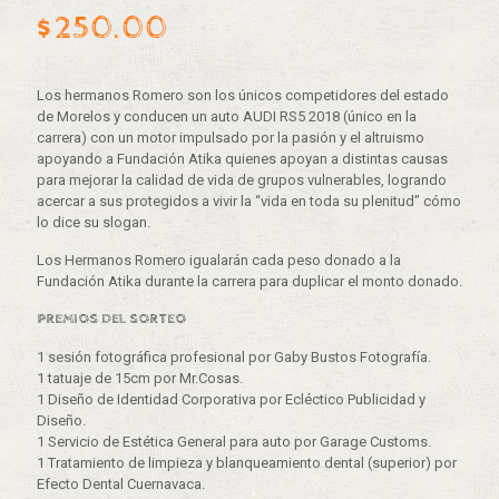
$
250.00
Los hermanos Romero son los únicos competidores del estado
de Morelos y conducen un auto AUDI RS5 2018 (único en la
carrera) con un motor impulsado por la pasión y el altruismo
apoyando a Fundación Atika quienes apoyan a distintas causas
para mejorar la calidad de vida de grupos vulnerables, logrando
acercar a sus protegidos a vivir la “vida en toda su plenitud” cómo
lo dice su slogan.
Los Hermanos Romero igualarán cada peso donado a la
Fundación Atika durante la carrera para duplicar el monto donado.
PREMIOS DEL SORTEO
1 sesión fotográfica profesional por Gaby Bustos Fotografía.
1 tatuaje de 15cm por Mr.Cosas.
1 Diseño de Identidad Corporativa por Ecléctico Publicidad y
Diseño.
1 Servicio de Estética General para auto por Garage Customs.
1 Tratamiento de limpieza y blanqueamiento dental (superior) por
Efecto Dental Cuernavaca.